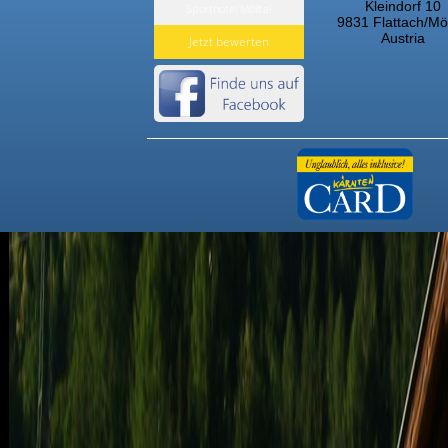
Kleindorf 10
Sporthotel Mölltal
Kletterhalle
9831 Flattach/Möl
Austria
Jetzt bewerten
Hallenbad
Thermen