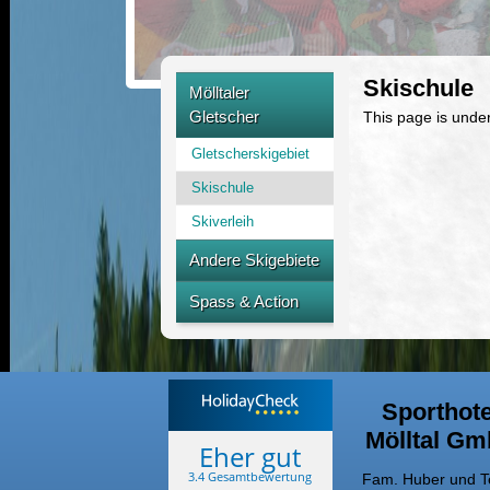
Skischule
Mölltaler
Gletscher
This page is under
Gletscherskigebiet
Skischule
Skiverleih
Andere Skigebiete
Ankogel Mallnitz
Spass & Action
Ski-hit Card
Schnee Erlebnisland
Fackelwanderung
Schneeschuhwandern
Sporthote
Mölltal G
Rodeln
Eher gut
Tennishalle
3.4 Gesamtbewertung
Fam. Huber und 