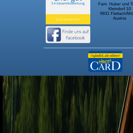
3.4 Gesamtbewertung
Fam. Huber und 
Wakeboarding
Kleindorf 10
Sporthotel Mölltal
9831 Flattach/Möl
Tennis
Austria
Jetzt bewerten
Reiten