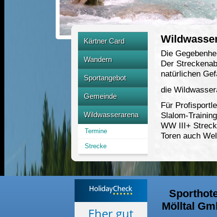
Wildwasse
Kärtner Card
Die Gegebenhei
Partnerbetrieb
Wandern
Der Streckenabs
natürlichen Gef
Raggaschlucht
Sportangebot
die Wildwasser
Alpe Adria Trail
Rafting
Gemeinde
Für Profisportle
Wanderbus
Canyoning
Freibad
Wildwasserarena
Slalom-Trainin
Hohe Tauern
Kajak
WW III+ Streck
Multifunktionsanlage
Termine
Toren auch Wel
Klettern
Strecke
Kletterhalle
Bogenschiessen
Mountainbike
Sporthote
Kistenklettern
Mölltal G
Eher gut
Seifenfussbal