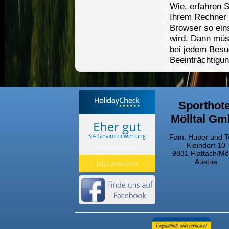
Wie, erfahren S
Ihrem Rechner 
Browser so eins
wird. Dann müs
bei jedem Besu
Beeinträchtigu
Sporthote
Mölltal G
Eher gut
3.4 Gesamtbewertung
Fam. Huber und 
Kleindorf 10
Sporthotel Mölltal
9831 Flattach/Möl
Austria
Jetzt bewerten