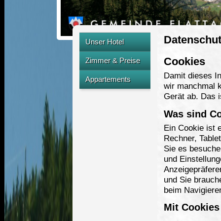
Datenschu
Unser Hotel
Übersicht
Cookies
Zimmer & Preise
Unser Team
Damit dieses In
Unsere Zimmer
Appartements
wir manchmal k
Ausstattung
Preise
Gerät ab. Das i
Unsere Appartements
Kulinarik
Angebote
Preise
Was sind C
Wellness
Ein Cookie ist 
Angebote
Lage und Anreise
Rechner, Table
Sie es besuche
Bilder galerie
und Einstellung
Ihre Urlaubsregion
Anzeigepräfere
und Sie brauch
beim Navigiere
Mit Cookies