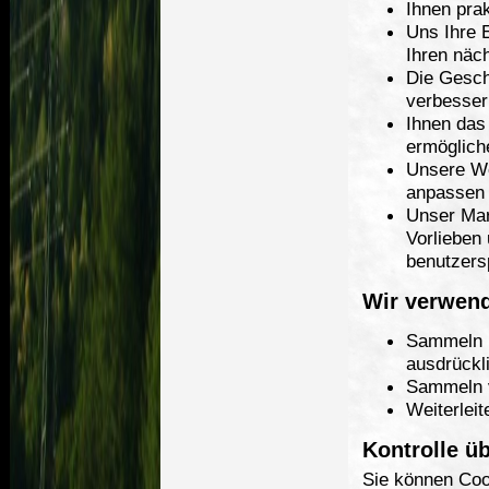
Ihnen pra
Uns Ihre 
Ihren näc
Die Gesch
verbesser
Ihnen das
ermöglich
Unsere We
anpassen
Unser Mar
Vorlieben
benutzers
Wir verwen
Sammeln p
ausdrückl
Sammeln v
Weiterlei
Kontrolle ü
Sie können Coo