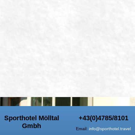
Sporthotel Mölltal
+43(0)4785/8101
Gmbh
Email:
info@sporthotel.travel