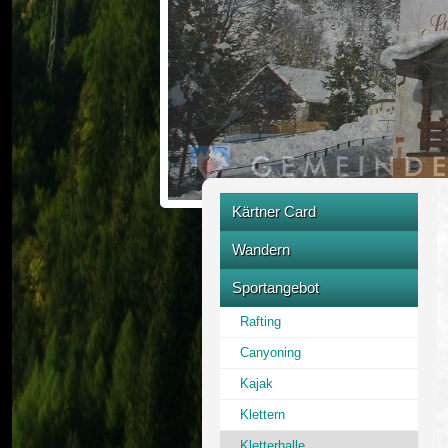
Kärtner Card
Partnerbetrieb
Wandern
Raggaschlucht
Sportangebot
Alpe Adria Trail
Rafting
Wanderbus
Canyoning
Hohe Tauern
Kajak
Klettern
Kletterhalle