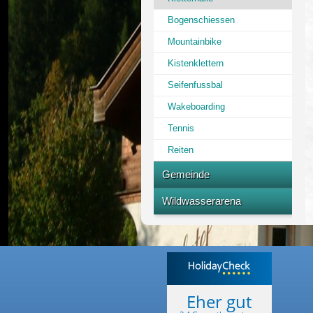
Bogenschiessen
Mountainbike
Kistenklettern
Seifenfussbal
Wakeboarding
Tennis
Reiten
Gemeinde
Freibad
Wildwasserarena
Multifunktionsanlage
Termine
Strecke
Eher gut