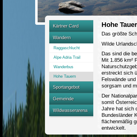
Hohe Taue
Kärtner Card
Das größte Schu
Partnerbetrieb
Wandern
Wilde Urlandsch
Raggaschlucht
Das sind die b
Alpe Adria Trail
Mit 1.856 km² F
Naturschutzgeb
Wanderbus
erstreckt sich 
Hohe Tauern
Felswände und 
sorgsam und mü
Sportangebot
Der Nationalpar
Rafting
Gemeinde
somit Österrei
Canyoning
Jahre hat sich 
Freibad
Wildwasserarena
Bundesländer Kä
Kajak
Multifunktionsanlage
flächenmäßig g
Termine
Klettern
entwickelt.
Strecke
Kletterhalle