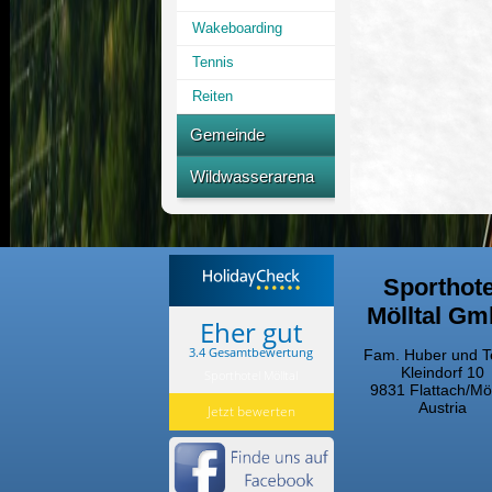
Wakeboarding
Tennis
Reiten
Gemeinde
Freibad
Wildwasserarena
Multifunktionsanlage
Termine
Strecke
Sporthote
Mölltal G
Eher gut
3.4 Gesamtbewertung
Fam. Huber und 
Kleindorf 10
Sporthotel Mölltal
9831 Flattach/Möl
Austria
Jetzt bewerten