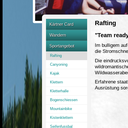
Rafting
Kärtner Card
Partnerbetrieb
"Team ready?
Wandern
Im bulligem auf
Raggaschlucht
Sportangebot
die Stromschnel
Alpe Adria Trail
Rafting
Die eindrucksvo
Wanderbus
Canyoning
wildromantisch
Hohe Tauern
Wildwasseraben
Kajak
Erfahrene staat
Klettern
Ausrüstung sorg
Kletterhalle
Bogenschiessen
Mountainbike
Kistenklettern
Seifenfussbal